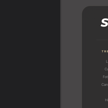
TR
L
C
Fot
Can
H