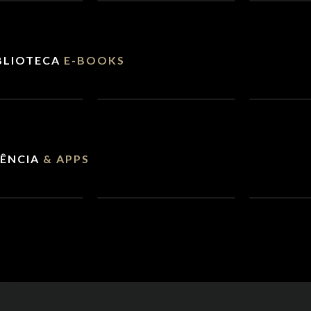
IA AMIGO
CURSO FOTOGRAFIA
CURSO 
IA
EMPRES
a Engenharia
pts e gere
Controle setups
Design es
IBLIOTECA
E-BOOKS
profissionais dentro
para
da IA.
empreen
SAR
ACESSAR
ACESS
 SIMETRIA
E-BOOK FOTO
E-BOOK
STOCK
FOTOGRA
 da
ção visual.
Venda imagens e lucre
100 Prom
GÊNCIA
& APPS
em dólar.
exclusivo
fotografi
AIS
VER MAIS
VER MA
ES & LPS
HUB ESTILO NETFLIX
CRIAÇÃO
LOGOTI
e elite para
Plataforma premium
as.
de vendas.
Posicion
marca úni
CITAR
ADQUIRIR
VER KI