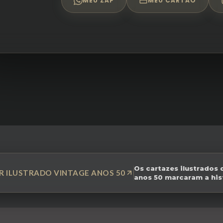
MEU ZAP
MEU CARTÃO
Os cartazes ilustrados 
R ILUSTRADO VINTAGE ANOS 50
anos 50 marcaram a his
da publicidade e do de
gráfico mundial. Muito 
da fotografia dominar 
campanhas comerciais,
pessoas, produtos e...