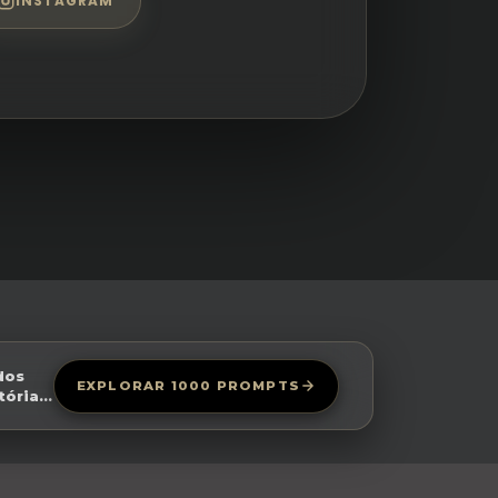
INSTAGRAM
dos
EXPLORAR 1000 PROMPTS
tória
sign
antes
as