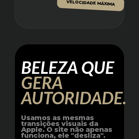
VELOCIDADE MÁXIMA
BELEZA QUE
GERA
AUTORIDADE.
Usamos as mesmas
transições visuais da
Apple
. O site não apenas
funciona, ele "desliza".